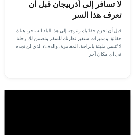
لا تسافر إلى أذربيجان قبل أن
تعرف هذا السر
قبل أن تحزم حقائبك وتتوجه إلى هذا البلد الساحر، هناك
حقائق ومميزات ستغير نظرتك للسفر وتضمن لك رحلة
لا تُنسى مليئة بالراحة، المغامرة، والدفء الذي لن تجده
في أي مكان آخر